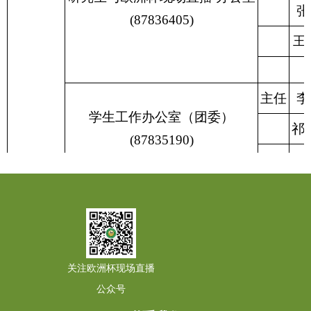
张
(87836405)
王
主任
李
学生工作办公室（团委）
祁
(87835190)
关注欧洲杯现场直播
公众号