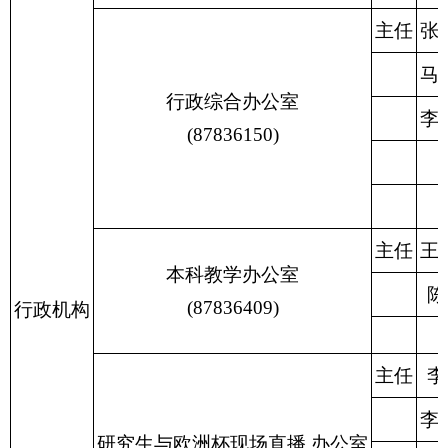
主任
张
马
行政综合办公室
李
(87836150)
主任
王
本科教学办公室
陈
(87836409)
行政机构
主任
李
李
研究生与欧洲杯现场直播 办公室